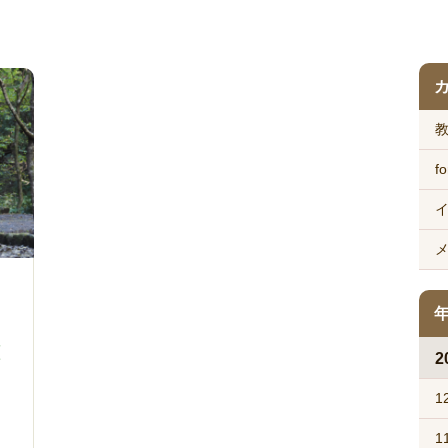
fo
2
1
1