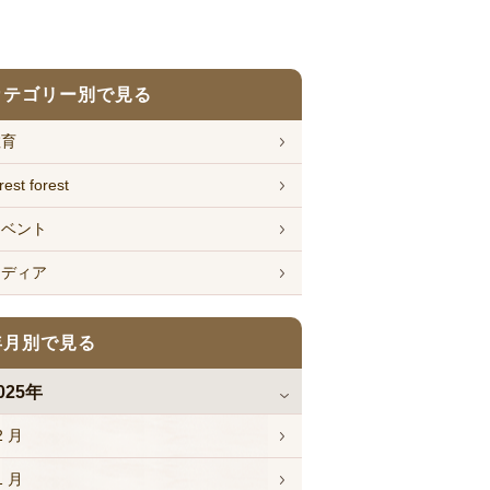
カテゴリー別で見る
教育
rest forest
イベント
メディア
年月別で見る
025年
2 月
1 月