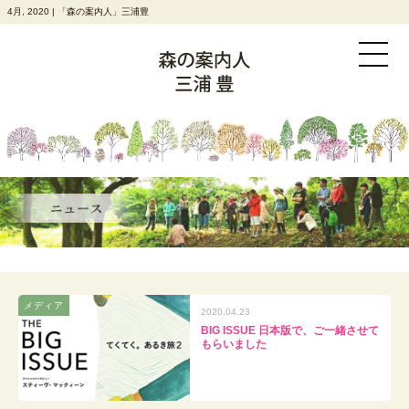
4月, 2020 | 「森の案内人」三浦豊
メディア
2020.04.23
BIG ISSUE 日本版で、ご一緒させて
もらいました