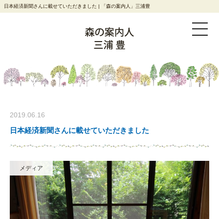
日本経済新聞さんに載せていただきました | 「森の案内人」三浦豊
2019.06.16
日本経済新聞さんに載せていただきました
メディア