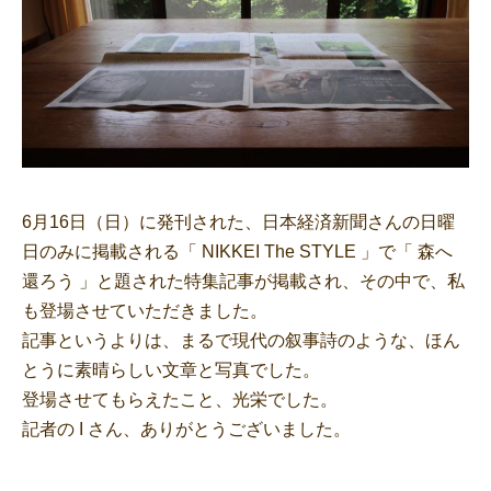
6月16日（日）に発刊された、日本経済新聞さんの日曜
日のみに掲載される「 NIKKEI The STYLE 」で「 森へ
還ろう 」と題された特集記事が掲載され、その中で、私
も登場させていただきました。
記事というよりは、まるで現代の叙事詩のような、ほん
とうに素晴らしい文章と写真でした。
登場させてもらえたこと、光栄でした。
記者の I さん、ありがとうございました。