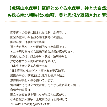
【虎渓山永保寺】庭師とめぐる永保寺、禅と大自然
も残る南北朝時代の伽藍、美と思想が凝縮された夢
四季折々の自然に囲まれた名刹「永保寺」。
国宝の堂宇、今も残る南北朝時代の伽藍、
国の名勝・池泉回遊式庭園。
禅と大自然が生んだ圧倒的な浄土庭園です。
どこを切り取っても風光明媚な絶景が広がります。
開山したのは、鎌倉幕府・朝廷・室町幕府と
異なる権力から同時に帰依を受けた、
日本史上稀に見る高僧であり
“日本庭園を極めた”とも評される夢窓疎石。
庭園の中心、臥竜池には此岸と彼岸を結ぶ
無際橋が美しく弧を描いています。
池の淵にそそり立つ梵音巖、そこから流れ落ちる滝…。
永保寺の庭園は、
際立った存在感を宿しながら境内に広がり、
その自然美や堂宇、土岐川の流れと調和して
700年以上の歳月を経ています。