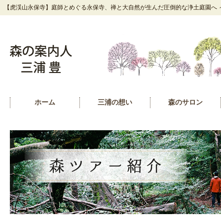
【虎渓山永保寺】庭師とめぐる永保寺、禅と大自然が生んだ圧倒的な浄土庭園へ ～
ホーム
三浦の想い
森のサロン