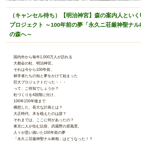
（キャンセル待ち）【明治神宮】森の案内人といく
プロジェクト ～100年前の夢「永久ニ荘厳神聖ナ
の森へ～
国内外から毎年1,000万人が訪れる
大都会の杜、明治神宮。
それは今から100年前、
林学者たちの知と夢をかけて始まった
巨大プロジェクトだった・・・
って、ご存知でしょうか？
杜づくりを4段階に分け、
100年150年後まで
構想した、長大な計画とは？
大正時代、木を植えたのは誰？
それまでは、ここに何があったの？
東京に人が住む以前、武蔵野の原風景。
人々が思い描いた100年前の夢
「永久ニ荘厳神聖ナル林相」はどうなった！？