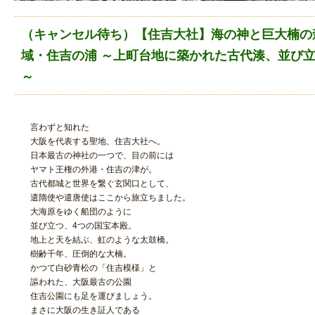
（キャンセル待ち）【住吉大社】海の神と巨大楠の
域・住吉の浦 ～上町台地に築かれた古代湊、並び
～
言わずと知れた
大阪を代表する聖地、住吉大社へ。
日本最古の神社の一つで、目の前には
ヤマト王権の外港・住吉の津が。
古代都城と世界を繋ぐ玄関口として、
遣隋使や遣唐使はここから旅立ちました。
大海原をゆく船団のように
並び立つ、4つの国宝本殿。
地上と天を結ぶ、虹のような太鼓橋。
樹齢千年、圧倒的な大楠。
かつて白砂青松の「住吉模様」と
謳われた、大阪最古の公園
住吉公園にも足を運びましょう。
まさに大阪の生き証人である