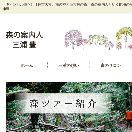
（キャンセル待ち）【住吉大社】海の神と巨大楠の森、森の案内人といく航海の聖
浦豊
ホーム
三浦の想い
森のサロン