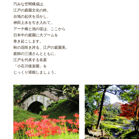
巧みな空間構成は、
江戸の庭園文化の粋。
台地の起伏を活かし、
神田上水を引き入れて。
アーチ橋と池の堤は、ここから
日本中の庭園に大ブームを
巻き起こします。
秋の花咲き誇る、江戸の庭園美。
庭師の三浦さんとともに、
江戸を代表する名庭
「小石川後楽園」を
じっくり堪能しましょう。