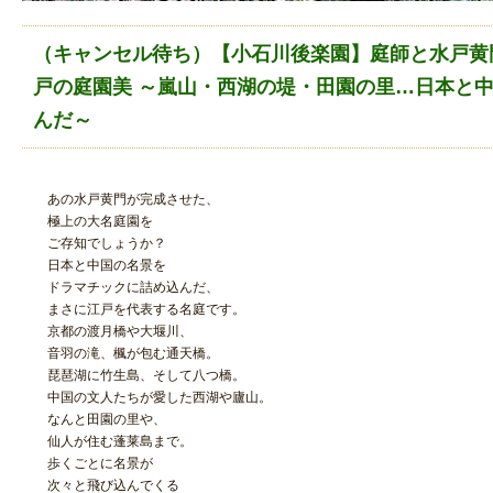
（キャンセル待ち）【小石川後楽園】庭師と水戸黄
戸の庭園美 ～嵐山・西湖の堤・田園の里…日本と
んだ～
あの水戸黄門が完成させた、
極上の大名庭園を
ご存知でしょうか？
日本と中国の名景を
ドラマチックに詰め込んだ、
まさに江戸を代表する名庭です。
京都の渡月橋や大堰川、
音羽の滝、楓が包む通天橋。
琵琶湖に竹生島、そして八つ橋。
中国の文人たちが愛した西湖や廬山。
なんと田園の里や、
仙人が住む蓬莱島まで。
歩くごとに名景が
次々と飛び込んでくる