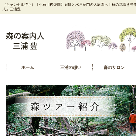
（キャンセル待ち）【小石川後楽園】庭師と水戸黄門の大庭園へ！秋の花咲き誇る
人」三浦豊
ホーム
三浦の想い
森のサロン