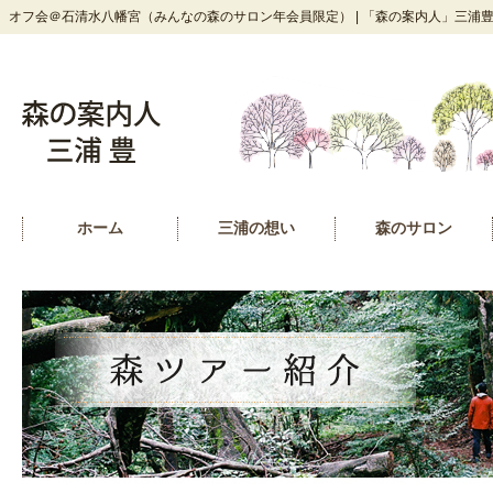
オフ会＠石清水八幡宮（みんなの森のサロン年会員限定） | 「森の案内人」三浦
ホーム
三浦の想い
森のサロン