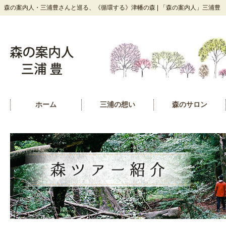
森の案内人・三浦豊さんと巡る、《循環する》津幡の森 | 「森の案内人」三浦豊
ホーム
三浦の想い
森のサロン