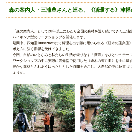
森の案内人・三浦豊さんと巡る、《循環する》津幡
「森の案内人」として20年以上にわたり全国の森林を巡り続けてきた三浦
ハイキング型のワークショップを開催します。
期間中、四知堂 kanazawaにて料理を出す際に用いられる《経木の蓮弁
考え方に強く影響を受けてきました。
今回、自然のいとなみと私たちの生活が織りなす「循環」をひとつのテー
ワークショップの中に実際に四知堂で使用した《経木の蓮弁皿》を土に還
豊かな森林とふれあうゆったりとした時間を過ごし、大自然の中に位置づ
ょうか。