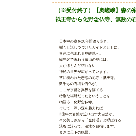
（※受付終了）【奥嵯峨】森の案
祇王寺から化野念仏寺、無数の
日本中の森を20年間渡り歩き、
樹々と話しつづけたガイドとともに、
春色に包まれる奥嵯峨へ。
観光客で賑わう嵐山の奥には、
人がほとんど訪れない
神秘の世界が広がっています。
苔に覆われた悲恋の尼寺・祇王寺。
数千もの石塔や石仏が、
ここが京都と異界を隔てる
特別な場所だったということを
物語る、化野念仏寺。
そして、深い森を越えれば
2億年の岩盤が迫り出す大自然が。
その美しさから「金鈴渓」と呼ばれる
渓谷に沿って、清滝を目指します。
まさに天下の絶景。