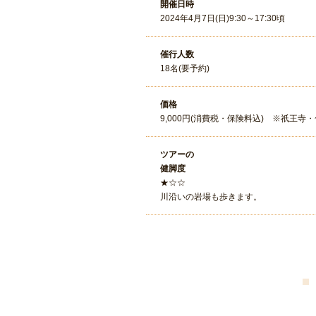
開催日時
2024年4月7日(日)9:30～17:30頃
催行人数
18名(要予約)
価格
9,000円(消費税・保険料込) ※祇王
ツアーの
健脚度
★☆☆
川沿いの岩場も歩きます。