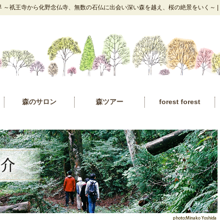
 ～祇王寺から化野念仏寺、無数の石仏に出会い深い森を越え、桜の絶景をいく～ |
森のサロン
森ツアー
forest forest