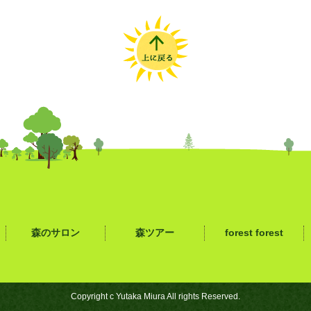
森のサロン
森ツアー
forest forest
Copyright c
Yutaka Miura
All rights Reserved.