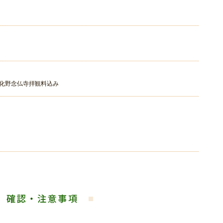
寺・化野念仏寺拝観料込み