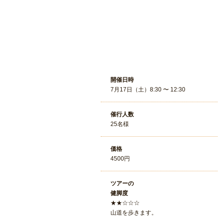
開催日時
7月17日（土）8:30 〜 12:30
催行人数
25名様
価格
4500円
ツアーの
健脚度
★★☆☆☆
山道を歩きます。