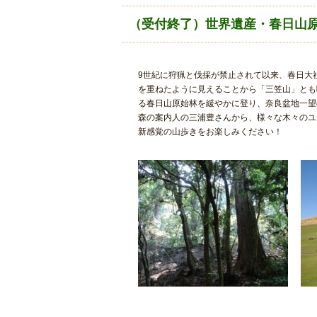
（受付終了）世界遺産・春日山
9世紀に狩猟と伐採が禁止されて以来、春日大
を重ねたように見えることから「三笠山」とも
る春日山原始林を緩やかに登り、奈良盆地一望
森の案内人の三浦豊さんから、様々な木々のユ
新感覚の山歩きをお楽しみください！