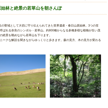
原始林と絶景の若草山を朝さんぽ
社の聖域として大切に守り伝えられてきた世界遺産・春日山原始林。3つの笠
呼ばれる奈良のシンボル・若草山。約800種からなる多種多様な植物が生い茂
の絶景を眺めながら若草山を下ります。
ニークな解説を聞きながらゆっくりと歩きます。森の見方、木の見方が変わる