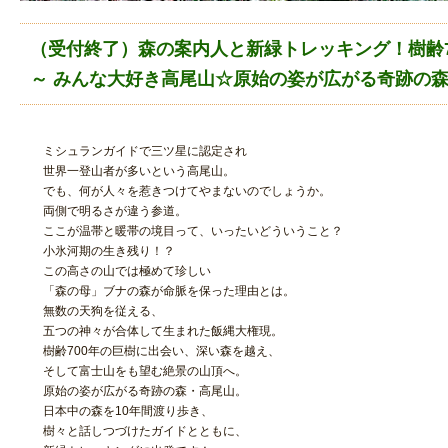
（受付終了）森の案内人と新緑トレッキング！樹齢7
～ みんな大好き高尾山☆原始の姿が広がる奇跡の森
ミシュランガイドで三ツ星に認定され
世界一登山者が多いという高尾山。
でも、何が人々を惹きつけてやまないのでしょうか。
両側で明るさが違う参道。
ここが温帯と暖帯の境目って、いったいどういうこと？
小氷河期の生き残り！？
この高さの山では極めて珍しい
「森の母」ブナの森が命脈を保った理由とは。
無数の天狗を従える、
五つの神々が合体して生まれた飯縄大権現。
樹齢700年の巨樹に出会い、深い森を越え、
そして富士山をも望む絶景の山頂へ。
原始の姿が広がる奇跡の森・高尾山。
日本中の森を10年間渡り歩き、
樹々と話しつづけたガイドとともに、