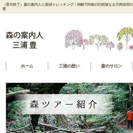
（受付終了）森の案内人と新緑トレッキング！樹齢700歳の巨樹連なる天狗信仰の霊
豊
ホーム
三浦の想い
森のサロン