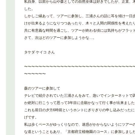
私自身、以前から山や森としての自然全体は好きでしたが、正直、
した。
しかしご縁あって、ツアーに参加し、三浦さんの話に耳を傾け一日
けが出来るようになりつつあったり、木々と人間の関係性を考えた
共に有意義な時間を過ごし、ツアーが終わる頃には気持ちがフラッ
さて、次はどのツアーに参加しようかな…。
タケダ ケイコ さん
〜〜〜〜〜〜〜〜〜〜〜〜〜〜〜〜〜〜〜〜〜〜〜〜〜〜〜〜〜〜
〜〜〜〜〜〜
森のツアーに参加して
テレビで紹介されていた三浦さんをみて、急いでインターネットで
か絶対に行こうって思って3年目に念願かなって行く事が出来ました
これも前日の夕方6時前というホントにぎりぎりの申し込みだった
げです。
私は歩くペースがゆっくりなので、迷惑がかからないようにツアー
な道ということもあり、「京都府立植物園のコース」に参加しまし