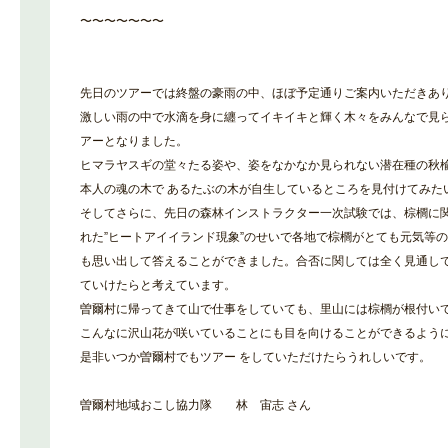
〜〜〜〜〜〜〜
先日のツアーでは終盤の豪雨の中、ほぼ予定通りご案内いただきあ
激しい雨の中で水滴を身に纏ってイキイキと輝く木々をみんなで見
アーとなりました。
ヒマラヤスギの堂々たる姿や、姿をなかなか見られない潜在種の秋
本人の魂の木で あるたぶの木が自生しているところを見付けてみた
そしてさらに、先日の森林インストラクター一次試験では、棕櫚に
れた”ヒートアイイランド現象”のせいで各地で棕櫚がとても元気等
も思い出して答えることができました。合否に関しては全く見通し
ていけたらと考えています。
曽爾村に帰ってきて山で仕事をしていても、里山には棕櫚が根付い
こんなに沢山花が咲いていることにも目を向けることができるよう
是非いつか曽爾村でもツアー をしていただけたらうれしいです。
曽爾村地域おこし協力隊 林 宙志 さん