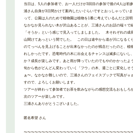
当日は、5人の参加者で、お一人だけが3回目の参加で後の4人は初
浦さん自身が3日間かけて案内したいぐらいですとおっしゃってい
って、公園は人のためで植物園は植物を1番に考えているんだと説
なかなか見られない木が沢山あることが、三浦さんのお話の端々で
「そうか」という感じで見入ってしましました。 木それぞれの成
山聞けてあっという間でした。 この日は途中から道が川になるく
のてっぺんを見上げることが出来なかったのが残念だったのと、植
れしかったです。恐竜時代の木に出会えるチャンスは滅多にないし
か？成長が楽しみです。あと雨が降っていたのでもやのかかったよう
旬から色がどんどん変わっていく「フウ」の木、週ごとに変化しそ
ぁ〜。なかなか難しいので、三浦さんのフェイスブックで写真がｕ
すので、よろしくお願いします。
ツアーが終わって参加者でお茶を飲みながらの感想交流もおもしろ
次のツアーが楽しみです。
三浦さんありがとうございました。
匿名希望 さん
〜〜〜〜〜〜〜〜〜〜〜〜〜〜〜〜〜〜〜〜〜〜〜〜〜〜〜〜〜〜