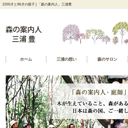
1500才と96才の親子 | 「森の案内人」三浦豊
ホーム
三浦の想い
森のサロン