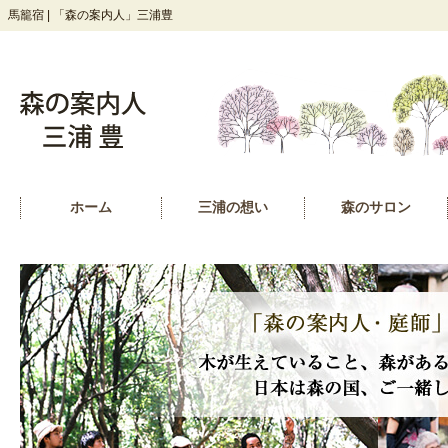
馬籠宿 | 「森の案内人」三浦豊
ホーム
三浦の想い
森のサロン