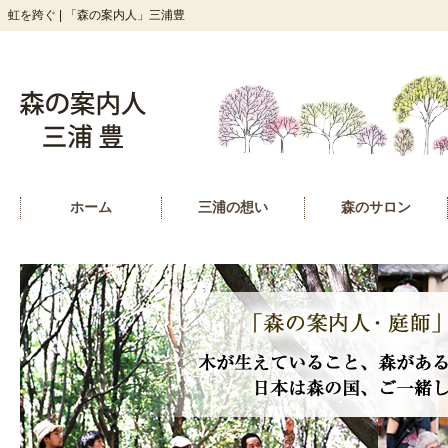
虹を跨ぐ | 「森の案内人」三浦豊
ホーム
三浦の想い
森のサロン