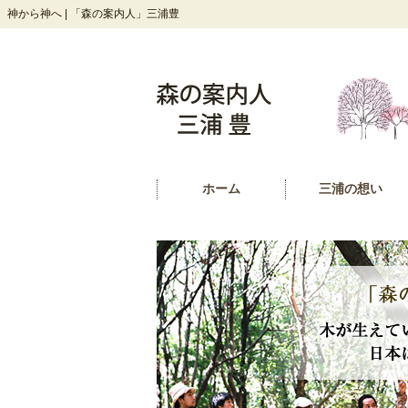
神から神へ | 「森の案内人」三浦豊
ホーム
三浦の想い