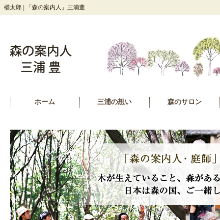
楢太郎 | 「森の案内人」三浦豊
ホーム
三浦の想い
森のサロン