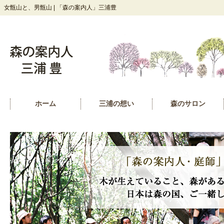
女甑山と、男甑山 | 「森の案内人」三浦豊
ホーム
三浦の想い
森のサロン