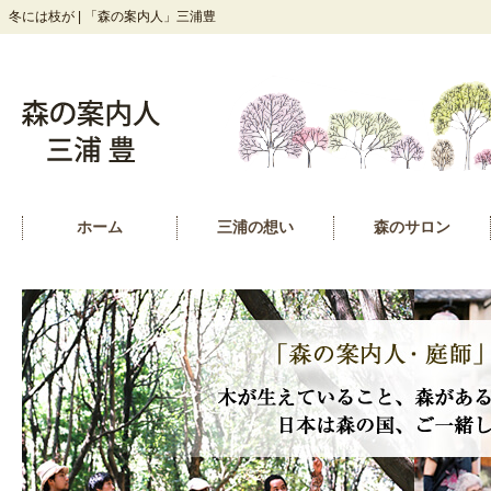
冬には枝が | 「森の案内人」三浦豊
ホーム
三浦の想い
森のサロン