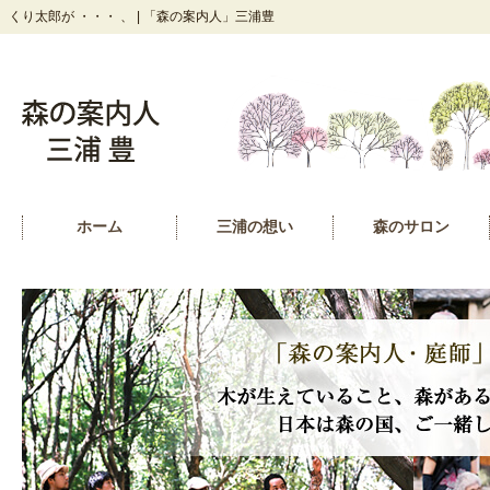
くり太郎が ・・・ 、 | 「森の案内人」三浦豊
ホーム
三浦の想い
森のサロン