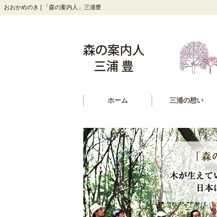
おおかめのき | 「森の案内人」三浦豊
ホーム
三浦の想い