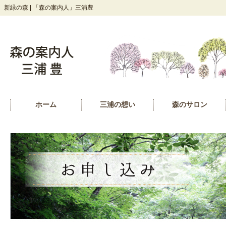
新緑の森 | 「森の案内人」三浦豊
ホーム
三浦の想い
森のサロン