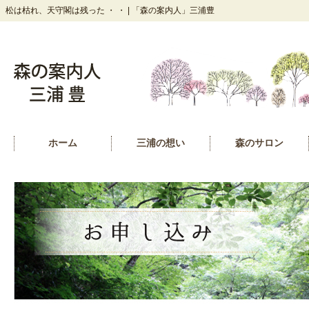
松は枯れ、天守閣は残った ・ ・ | 「森の案内人」三浦豊
ホーム
三浦の想い
森のサロン